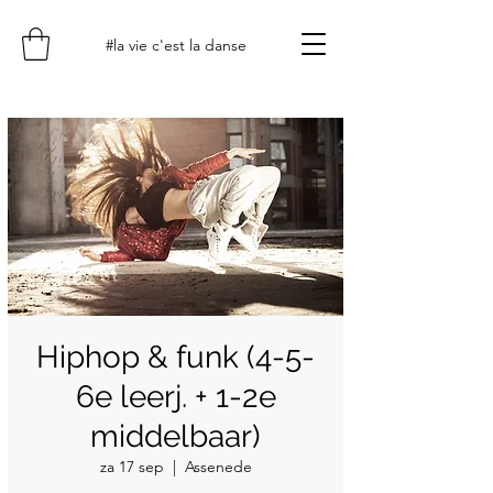
#la vie c'est la danse
Hiphop & funk (4-5-
6e leerj. + 1-2e
middelbaar)
za 17 sep
  |  
Assenede