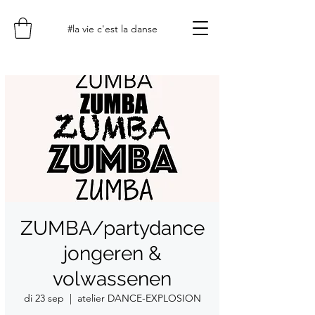
#la vie c'est la danse
ZUMBA/partydance
jongeren &
volwassenen
di 23 sep
  |  
atelier DANCE-EXPLOSION